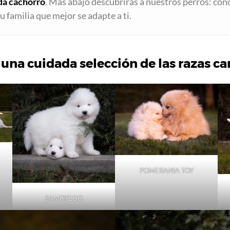
ada cachorro
. Más abajo descubrirás a nuestros perros: con
 familia que mejor se adapte a ti.
na cuidada selección de las razas ca
POMERANIA TOY
SAMOYEDO