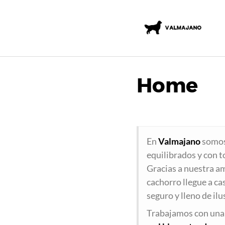
Saltar
al
contenido
Home
En
Valmajano
somos 
equilibrados y con t
Gracias a nuestra am
cachorro llegue a ca
seguro y lleno de ilu
Trabajamos con una 