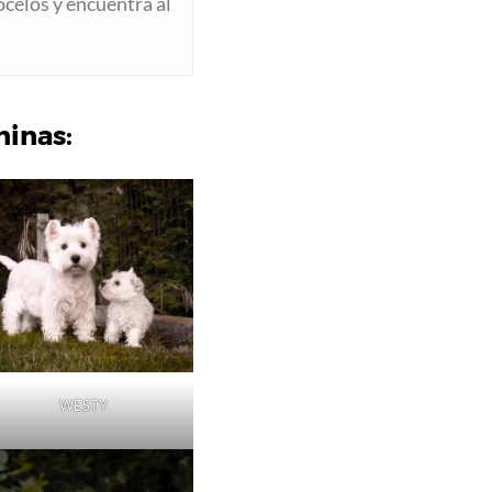
ócelos y encuentra al
ninas:
WESTY